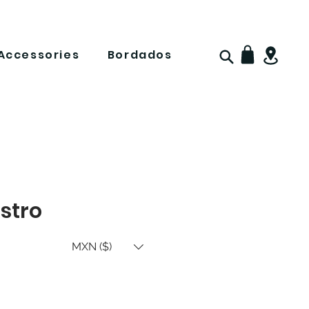
Accessories
Bordados
istro
MXN ($)
ce