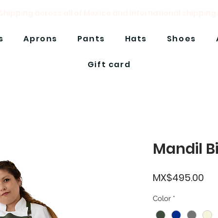
Shipping across all of Mexico and international shipping.
s
Aprons
Pants
Hats
Shoes
Gift card
Mandil B
Pri
MX$495.00
Color
*