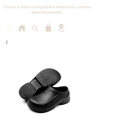
Envíos a toda la República Mexicana y envíos
internacionales.