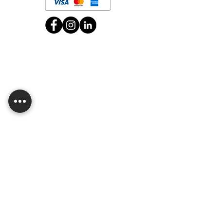
Bolsa de trabajo
Sucursal CDMX
Av. División del Norte 2634, Sn Diego Churubusco,
C.P. 04120,Del. Coyoacán, CDMX.
Horario: