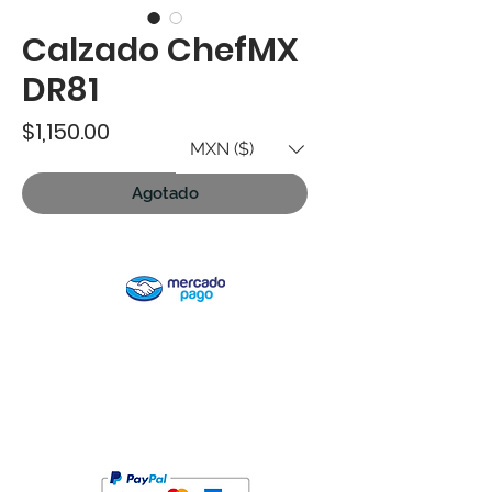
Calzado ChefMX
DR81
Precio
$1,150.00
MXN ($)
Agotado
¿Buscas mayoreo o quieres
personalizar alguno de nuestros
productos? ¡Contáctanos!