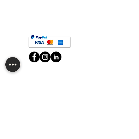
¿Buscas mayoreo o quieres
personalizar alguno de nuestros
productos? ¡Contáctanos!
Bolsa de trabajo
Sucursal CDMX
Av. División del Norte 2634, Sn Diego Churubusco,
C.P. 04120,Del. Coyoacán, CDMX.
Horario: