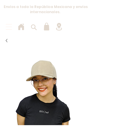
Envíos a toda la República Mexicana y envíos
internacionales.