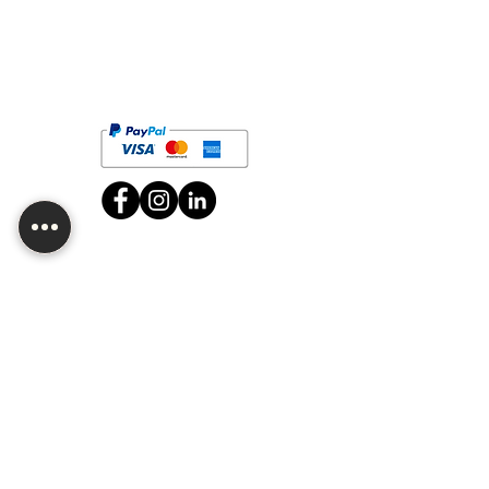
¿Buscas mayoreo o quieres
personalizar alguno de nuestros
productos? ¡Contáctanos!
Bolsa de trabajo
Sucursal CDMX
Av. División del Norte 2634, Sn Diego Churubusco,
C.P. 04120,Del. Coyoacán, CDMX.
Horario: