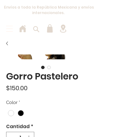
Envíos a toda la República Mexicana y envíos
internacionales.
Gorro Pastelero
Precio
$150.00
Color
*
Cantidad
*