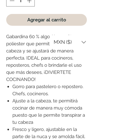
Agregar al carrito
Gabardina 60 % algodón - 40%
MXN ($)
políester que permitirá transpirar a tu
cabeza y se ajustará de manera
perfecta. IDEAL para cocineros,
reposteros, chefs o brindarle el uso
que más desees, ¡DIVIERTETE
COCINANDO!
Gorro para pastelero o repostero.
Chefs, cocineros.
Ajuste a la cabeza, te permitirá
cocinar de manera muy cómoda
puesto que le permite transpirar a
tu cabeza
Fresco y ligero, ajustable en la
parte de la nuca y se amolda fácil.