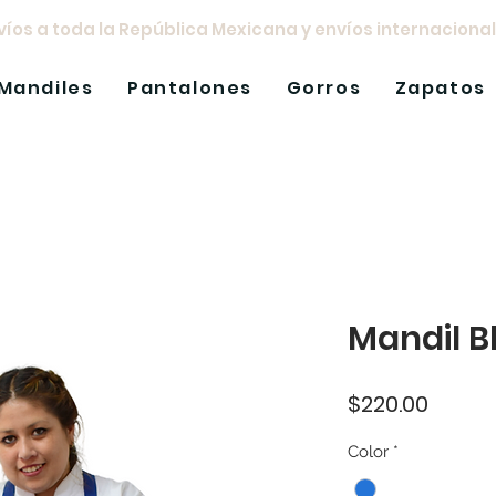
íos a toda la República Mexicana y envíos internacional
Mandiles
Pantalones
Gorros
Zapatos
Mandil B
Precio
$220.00
Color
*