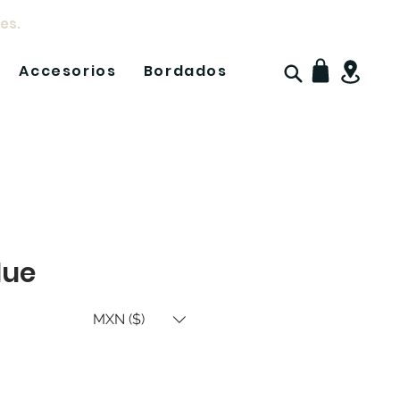
es.
Accesorios
Bordados
lue
MXN ($)