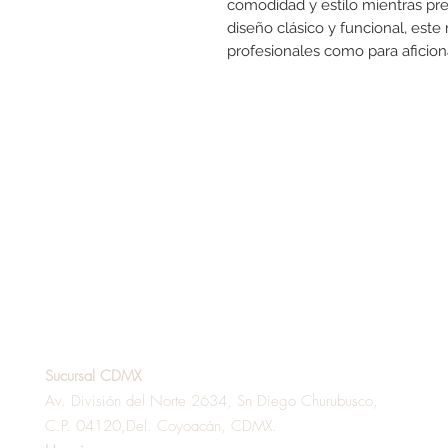
comodidad y estilo mientras pre
diseño clásico y funcional, este
profesionales como para aficion
Sucursal CDMX
Av. División del Norte 2634, Sn Diego Churubusco,
C.P. 04120,Del. Coyoacán, CDMX.