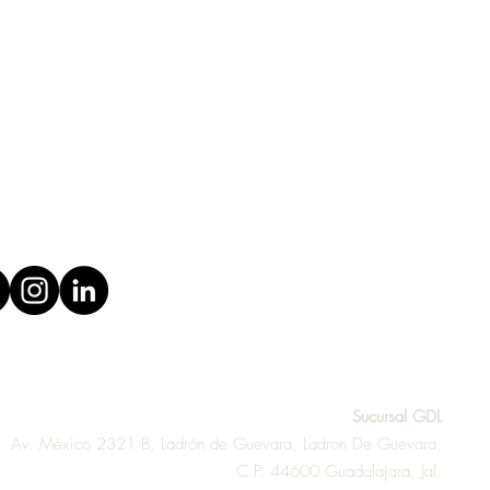
 o quieres personalizar
ros productos? ¡Contáctanos!
Sucursal GDL
Av. México 2321 B, Ladrón de Guevara, Ladron De Guevara,
C.P. 44600 Guadalajara, Jal.