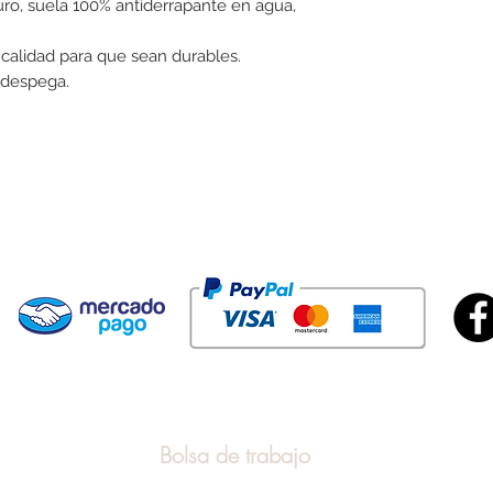
uro, suela 100% antiderrapante en agua,
calidad para que sean durables.
 despega.
¿Buscas mayoreo
alguno de nuest
Bolsa de trabajo