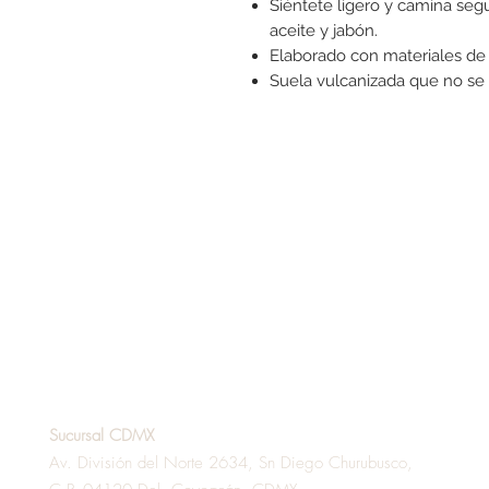
Siéntete ligero y camina seg
aceite y jabón.
Elaborado con materiales de 
Suela vulcanizada que no se
Sucursal CDMX
Av. División del Norte 2634, Sn Diego Churubusco,