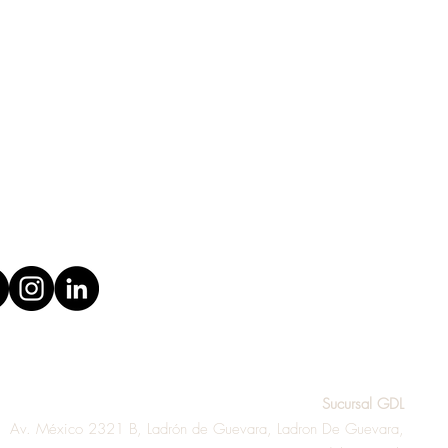
 o quieres personalizar
ros productos? ¡Contáctanos!
Sucursal GDL
Av. México 2321 B, Ladrón de Guevara, Ladron De Guevara,