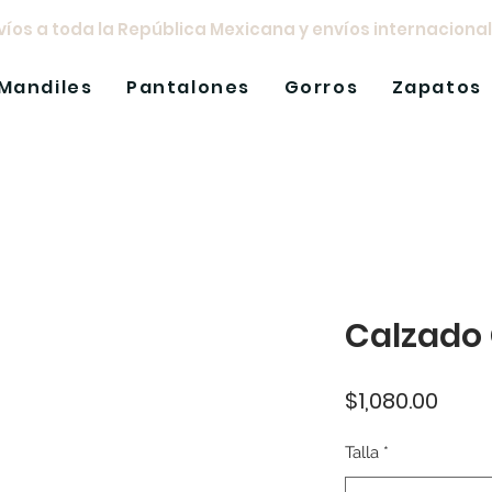
íos a toda la República Mexicana y envíos internacional
Mandiles
Pantalones
Gorros
Zapatos
Calzado
Prec
$1,080.00
Talla
*