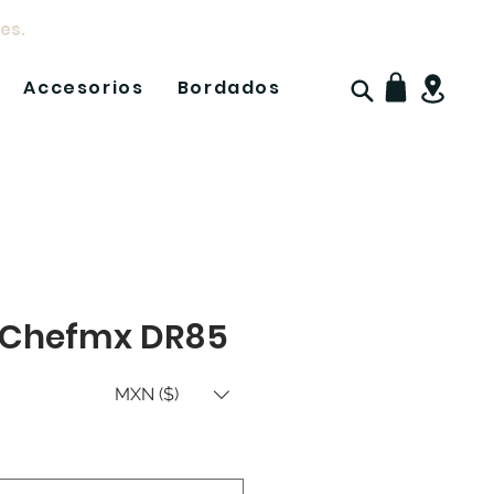
es.
Accesorios
Bordados
 Chefmx DR85
MXN ($)
io